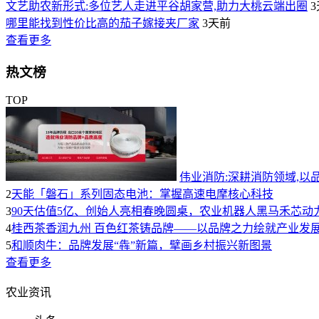
文艺助农新形式:多位艺人走进平谷胡家营,助力大桃云端出圈
哪里能找到性价比高的茄子嫁接夹厂家
3天前
查看更多
热文榜
TOP
伟业消防:深耕消防领域,以
2
天能「磐石」系列固态电池：掌握高速电摩核心科技
3
90天估值5亿、创始人亮相春晚圆桌，农业机器人黑马禾芯动
4
桂西茶香润九州 百色红茶铸品牌——以品牌之力绘就产业发
5
和顺肉牛：品牌发展“犇”新篇，擘画乡村振兴新图景
查看更多
农业资讯