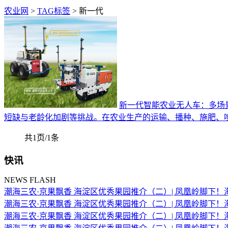
农业网
>
TAG标签
> 新一代
新一代智能农业无人车：多场
短缺与老龄化加剧等挑战。在农业生产的运输、播种、施肥、
共1页/1条
快讯
NEWS FLASH
潮海三农·京果飘香 海淀区优秀果园推介（二）| 凤凰岭脚下
潮海三农·京果飘香 海淀区优秀果园推介（二）| 凤凰岭脚下
潮海三农·京果飘香 海淀区优秀果园推介（二）| 凤凰岭脚下