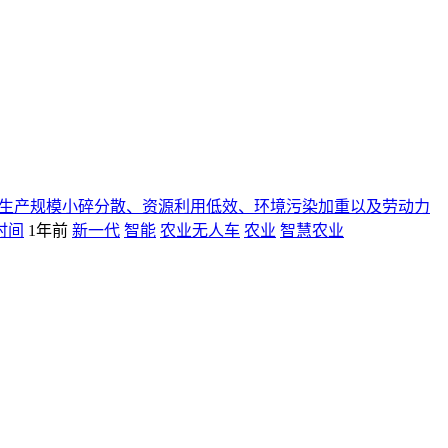
生产规模小碎分散、资源利用低效、环境污染加重以及劳动力
时间
1年前
新一代
智能
农业无人车
农业
智慧农业