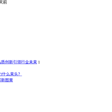
3天前
品质创新引领行业未来
1
力什么来头？
展新图景