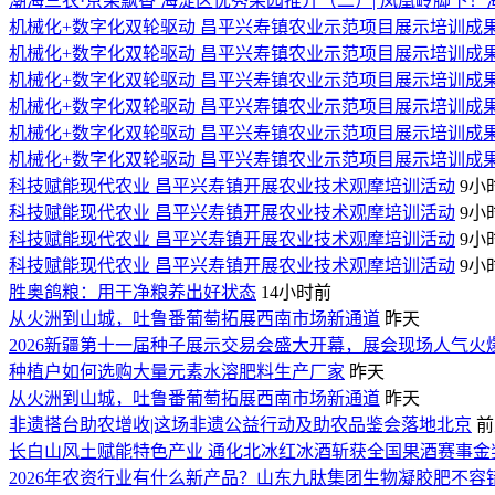
潮海三农·京果飘香 海淀区优秀果园推介（二）| 凤凰岭脚下
机械化+数字化双轮驱动 昌平兴寿镇农业示范项目展示培训成
机械化+数字化双轮驱动 昌平兴寿镇农业示范项目展示培训成
机械化+数字化双轮驱动 昌平兴寿镇农业示范项目展示培训成
机械化+数字化双轮驱动 昌平兴寿镇农业示范项目展示培训成
机械化+数字化双轮驱动 昌平兴寿镇农业示范项目展示培训成
机械化+数字化双轮驱动 昌平兴寿镇农业示范项目展示培训成
​科技赋能现代农业 昌平兴寿镇开展农业技术观摩培训活动
9小
​科技赋能现代农业 昌平兴寿镇开展农业技术观摩培训活动
9小
​科技赋能现代农业 昌平兴寿镇开展农业技术观摩培训活动
9小
​科技赋能现代农业 昌平兴寿镇开展农业技术观摩培训活动
9小
胜奥鸽粮：用干净粮养出好状态
14小时前
从火洲到山城，吐鲁番葡萄拓展西南市场新通道
昨天
2026新疆第十一届种子展示交易会盛大开幕，展会现场人气火
种植户如何选购大量元素水溶肥料生产厂家
昨天
从火洲到山城，吐鲁番葡萄拓展西南市场新通道
昨天
非遗搭台助农增收|这场非遗公益行动及助农品鉴会落地北京
前
长白山风土赋能特色产业 通化北冰红冰酒斩获全国果酒赛事金
2026年农资行业有什么新产品？山东九肽集团生物凝胶肥不容