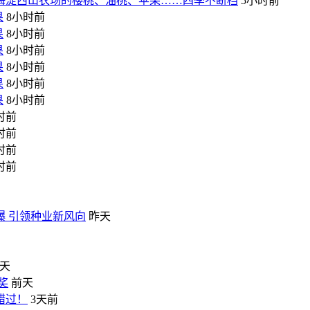
！海淀西山农场的樱桃、油桃、苹果……四季不断档
5小时前
果
8小时前
果
8小时前
果
8小时前
果
8小时前
果
8小时前
果
8小时前
时前
时前
时前
时前
爆 引领种业新风向
昨天
天
奖
前天
错过！
3天前