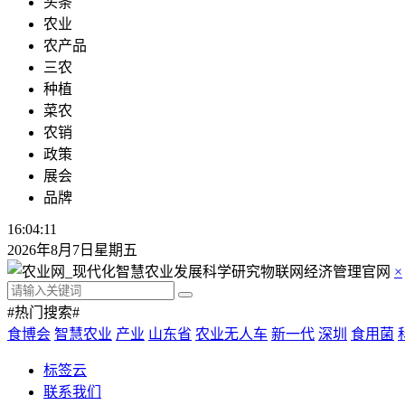
头条
农业
农产品
三农
种植
菜农
农销
政策
展会
品牌
16:04:12
2026年8月7日星期五
×
#热门搜索#
食博会
智慧农业
产业
山东省
农业无人车
新一代
深圳
食用菌
标签云
联系我们