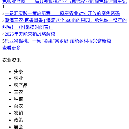
色农业蓝图——眉县猕猴桃产业与现代牧业的绿色联盟诞生记
1
2
一卷汇实践一策启新程——麻章农业对外开放的案例密码
3
潮海三农·京果飘香 | 海淀这个560亩的果园，承包你一整年的
甜蜜！（附采摘时间表）
4
2025年天能营销战略解读
5
乐业猕猴桃：一颗“金果”富乡野 赋能乡村振兴谱新篇
查看更多
农业资讯
头条
农业
农产品
三农
种植
菜农
农销
政策
展会