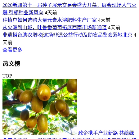
2026新疆第十一届种子展示交易会盛大开幕，展会现场人气火
爆 引领种业新风向
4天前
种植户如何选购大量元素水溶肥料生产厂家
4天前
从火洲到山城，吐鲁番葡萄拓展西南市场新通道
4天前
非遗搭台助农增收|这场非遗公益行动及助农品鉴会落地北京
4
天前
查看更多
热文榜
TOP
政企携手产业新路 共绘绿