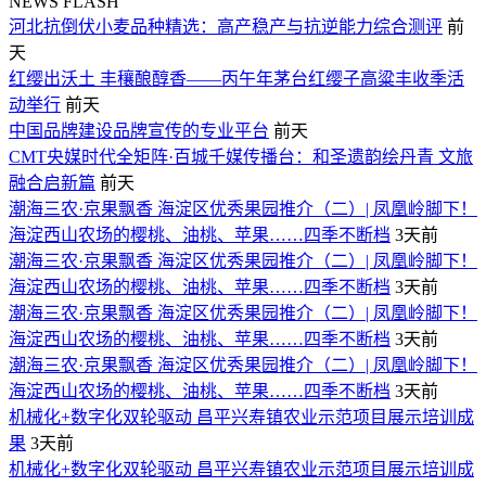
NEWS FLASH
​河北抗倒伏小麦品种精选：高产稳产与抗逆能力综合测评
前
天
红缨出沃土 丰穰酿醇香——丙午年茅台红缨子高粱丰收季活
动举行
前天
中国品牌建设品牌宣传的专业平台
前天
CMT央媒时代全矩阵·百城千媒传播台：和圣遗韵绘丹青 文旅
融合启新篇
前天
潮海三农·京果飘香 海淀区优秀果园推介（二）| 凤凰岭脚下！
海淀西山农场的樱桃、油桃、苹果……四季不断档
3天前
潮海三农·京果飘香 海淀区优秀果园推介（二）| 凤凰岭脚下！
海淀西山农场的樱桃、油桃、苹果……四季不断档
3天前
潮海三农·京果飘香 海淀区优秀果园推介（二）| 凤凰岭脚下！
海淀西山农场的樱桃、油桃、苹果……四季不断档
3天前
潮海三农·京果飘香 海淀区优秀果园推介（二）| 凤凰岭脚下！
海淀西山农场的樱桃、油桃、苹果……四季不断档
3天前
机械化+数字化双轮驱动 昌平兴寿镇农业示范项目展示培训成
果
3天前
机械化+数字化双轮驱动 昌平兴寿镇农业示范项目展示培训成