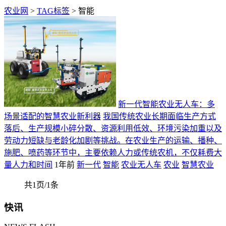
农业网
>
TAG标签
> 智能
新一代智能农业无人车：多
场景适配的智慧农业新利器
我国传统农业长期面临生产方式
落后、生产规模小碎分散、资源利用低效、环境污染加重以及
劳动力短缺与老龄化加剧等挑战。在农业生产的运输、播种、
施肥、喷药等环节中，主要依赖人力或传统农机，不仅耗费大
量人力和时间
1年前
新一代
智能
农业无人车
农业
智慧农业
共1页/1条
快讯