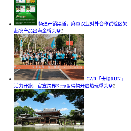
畅通产销渠道，麻章农业对外合作试验区架
起农产品出海金桥
头条
1
iCAR「奇瑞RUN」
活力开跑，官宣跨界Keep＆得物开启热玩季
头条
2