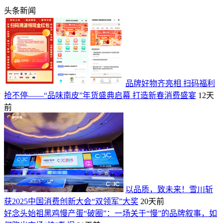
头条新闻
品牌好物齐亮相 扫码福利
抢不停——“品味南皮”年货盛典启幕 打造新春消费盛宴
12天
前
以品质，致未来！雪川斩
获2025中国消费创新大会“双领军”大奖
20天前
好念头始祖黑鸡慢产蛋“破圈”：一场关于“慢”的品牌叙事，如