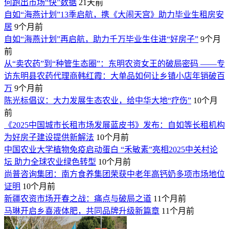
何跑出市场“快”数据
21天前
自如“海燕计划”13季启航，携《大闹天宫》助力毕业生租房安
居
9个月前
自如“海燕计划”再启航，助力千万毕业生住进“好房子”
9个月
前
从“卖农药”到“种管生态圈”：东明农资女王的破局密码 ——专
访东明县农药代理商韩红霞：大单品如何让乡镇小店年销破百
万
9个月前
陈光标倡议：大力发展生态农业，给中华大地“疗伤”
10个月
前
《2025中国城市长租市场发展蓝皮书》发布：自如等长租机构
为好房子建设提供新解法
10个月前
中国农业大学植物免疫启动蛋白 “禾敏素”亮相2025中关村论
坛 助力全球农业绿色转型
10个月前
尚普咨询集团：南方食养集团荣获中老年高钙奶多项市场地位
证明
10个月前
新疆农资市场开春之战：痛点与破局之道
11个月前
马琳开启乡喜液体肥，共同品牌升级新篇章
11个月前