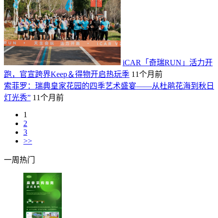
iCAR「奇瑞RUN」活力开
跑，官宣跨界Keep＆得物开启热玩季
11个月前
索菲罗：瑞典皇家花园的四季艺术盛宴——从杜鹃花海到秋日
灯光秀”
11个月前
1
2
3
>>
一周热门