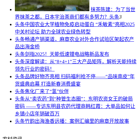
抹茶陈建：为了当世
界抹茶之都，日本宇治茶商们都有多努力？
头条
3
头条
中国农业大学植物免疫启动蛋白 “禾敏素”亮相2025
中关村论坛 助力全球农业绿色转型
头条
畅通产销渠道，麻章农业对外合作试验区架起农产
品出海金桥
头条
剑指2025！天能低速锂电战略新品发布
头条
深度解读：从“8+4+1”三大产品矩阵，解析天能持续
领先行业的密码！
头条
品牌好物齐亮相 扫码福利抢不停——“品味南皮”年
货盛典启幕 打造新春消费盛宴
头条
焦化厂来了“氢”伙伴
头条
从“卖农药”到“种管生态圈”：东明农资女王的破局
密码 ——专访东明县农药代理商韩红霞：大单品如何让
乡镇小店年销破百万
头条
竹韵出海渔香远播：案例汇编里的麻章开放故事