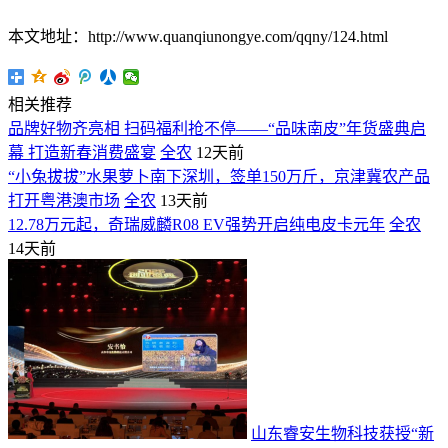
本文地址：http://www.quanqiunongye.com/qqny/124.html
相关推荐
品牌好物齐亮相 扫码福利抢不停——“品味南皮”年货盛典启
幕 打造新春消费盛宴
全农
12天前
“小兔拔拔”水果萝卜南下深圳，签单150万斤，京津冀农产品
打开粤港澳市场
全农
13天前
12.78万元起，奇瑞威麟R08 EV强势开启纯电皮卡元年
全农
14天前
山东睿安生物科技获授“新