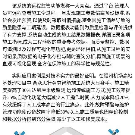
该系统的远程监管功能堪称一大亮点。通过平台,管理人
员可远程查看施工全过程,一旦发现施工参数偏离预设标准,系
统会发出预警,以便及时采取纠偏措施,避免因施工偏差导致的
质量隐患与工期延误。数据报表功能则为质量检测与评价提供
了有力支撑,系统自动生成的施工结果数据报表,详细记录各项
施工指标,成为工程验收的重要参考依据。而质量监控、数据
可追溯以及过程可视化等功能,更是环环相扣,从施工过程的实
时记录,到数据的电子化存档与随时查询分析,再到施工场景的
直观可视化呈现,全方位保障施工的科学性与规范性。
实际应用案例是对技术实力的最好证明。在福州机场高地
基处理项目中,合众思壮强夯智能施工系统大显身手。施工精
度提高了30%,达到厘米级监测,远超传统施工方式;施工效率提
升25%,自动化功能大幅减少人工操作时间;人力成本降低20%,
有效缓解了人工成本高企的行业痛点。此外,故障预警与维护
管理功能使设备故障率降低30%以上,施工质量也因精确控制
和数据分析得到充分保障,减少了返工和修复成本。