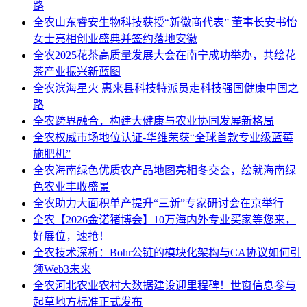
路
全农
山东睿安生物科技获授“新徽商代表” 董事长安书怡
女士亮相创业盛典并签约落地安徽
全农
2025花茶高质量发展大会在南宁成功举办，共绘花
茶产业振兴新蓝图
全农
滨海星火 惠来县科技特派员走科技强国健康中国之
路
全农
跨界融合，构建大健康与农业协同发展新格局
全农
权威市场地位认证-华维荣获“全球首款专业级蓝莓
施肥机”
全农
海南绿色优质农产品地图亮相冬交会，绘就海南绿
色农业丰收盛景
全农
助力大面积单产提升“三新”专家研讨会在京举行
全农
【2026金诺猪博会】10万海内外专业买家等您来，
好展位，速抢！
全农
技术深析：Bohr公链的模块化架构与CA协议如何引
领Web3未来
全农
河北农业农村大数据建设迎里程碑！世窗信息参与
起草地方标准正式发布