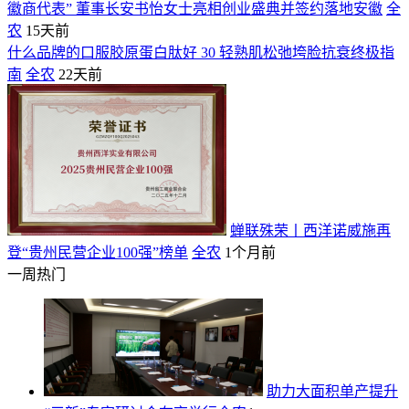
徽商代表” 董事长安书怡女士亮相创业盛典并签约落地安徽
全
农
15天前
什么品牌的口服胶原蛋白肽好 30 轻熟肌松弛垮脸抗衰终极指
南
全农
22天前
蝉联殊荣丨西洋诺威施再
登“贵州民营企业100强”榜单
全农
1个月前
一周热门
助力大面积单产提升