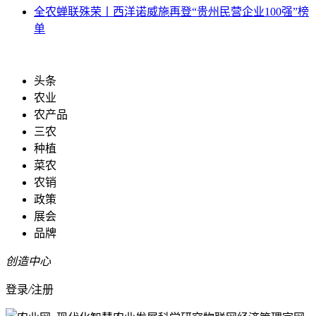
全农
蝉联殊荣丨西洋诺威施再登“贵州民营企业100强”榜
单
头条
农业
农产品
三农
种植
菜农
农销
政策
展会
品牌
创造中心
登录
/
注册