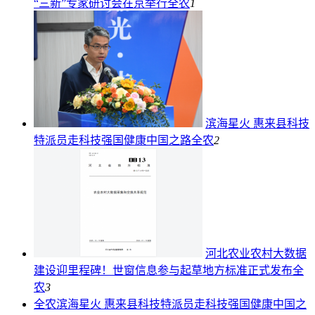
“三新”专家研讨会在京举行
全农
1
滨海星火 惠来县科技
特派员走科技强国健康中国之路
全农
2
河北农业农村大数据
建设迎里程碑！世窗信息参与起草地方标准正式发布
全
农
3
全农
滨海星火 惠来县科技特派员走科技强国健康中国之