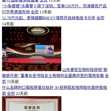
幕 打造新春消费盛宴
全农
12天前
“小兔拔拔”水果萝卜南下深圳，签单150万斤，京津冀农产品
打开粤港澳市场
全农
13天前
12.78万元起，奇瑞威麟R08 EV强势开启纯电皮卡元年
全农
14天前
山东睿安生物科技获授“新
徽商代表” 董事长安书怡女士亮相创业盛典并签约落地安徽
全
农
15天前
什么品牌的口服胶原蛋白肽好 30 轻熟肌松弛垮脸抗衰终极指
南
全农
22天前