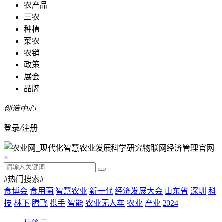
农产品
三农
种植
菜农
农销
政策
展会
品牌
创造中心
登录
/
注册
×
#热门搜索#
食博会
食用菌
智慧农业
新一代
经济发展大会
山东省
深圳
科
技
林下
腾飞
携手
智能
农业无人车
农业
产业
2024