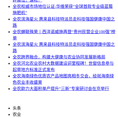
好展位，速抢！
全农
权威市场地位认证-华维荣获“全球首款专业级蓝莓
施肥机”
全农
滨海星火 惠来县科技特派员走科技强国健康中国之
路
全农
蝉联殊荣丨西洋诺威施再登“贵州民营企业100强”榜
单
全农
滨海星火 惠来县科技特派员走科技强国健康中国之
路
全农
跨界融合，构建大健康与农业协同发展新格局
全农
河北农业农村大数据建设迎里程碑！世窗信息参与
起草地方标准正式发布
全农
海南绿色优质农产品地图亮相冬交会，绘就海南绿
色农业丰收盛景
全农
助力大面积单产提升“三新”专家研讨会在京举行
头条
农业