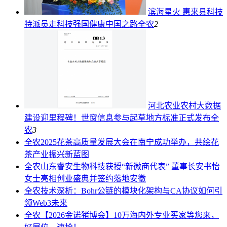
滨海星火 惠来县科技
特派员走科技强国健康中国之路
全农
2
河北农业农村大数据
建设迎里程碑！世窗信息参与起草地方标准正式发布
全
农
3
全农
2025花茶高质量发展大会在南宁成功举办，共绘花
茶产业振兴新蓝图
全农
山东睿安生物科技获授“新徽商代表” 董事长安书怡
女士亮相创业盛典并签约落地安徽
全农
技术深析：Bohr公链的模块化架构与CA协议如何引
领Web3未来
全农
【2026金诺猪博会】10万海内外专业买家等您来，