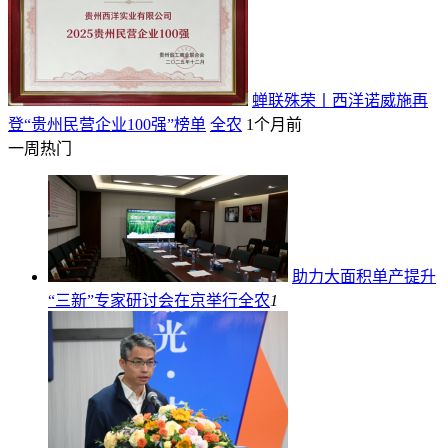
蝉联殊荣丨西洋诺威施再
登“贵州民营企业100强”榜单
全农
1个月前
一周热门
助力大面积单产提升
“三新”专家研讨会在京举行
全农
1