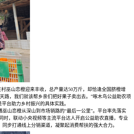
庄村巫山恋橙迎来丰收，总产量达50万斤，却恰逢全国脐橙增
凿天路，我们就该帮乡亲们把好果子卖出去。”啄木鸟公益助农项
是平台助力乡村振兴的具体实践。
巫山恋橙从深山到市场销路的“最后一公里”。平台率先落实
；同时，联动小央视频等主流平台达人开启公益助农直播，专业
，同步打通线上分销渠道，凝聚起消费帮扶的强大合力。