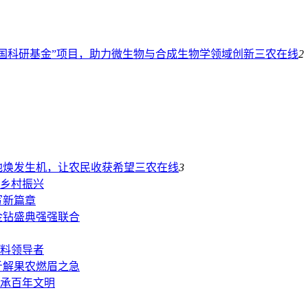
国科研基金”项目，助力微生物与合成生物学领域创新
三农在线
2
地焕发生机，让农民收获希望
三农在线
3
乡村振兴
写新篇章
金钻盛典强强联合
料领导者
斤解果农燃眉之急
承百年文明