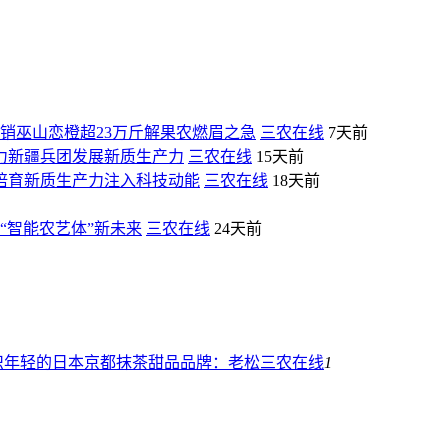
销巫山恋橙超23万斤解果农燃眉之急
三农在线
7天前
力新疆兵团发展新质生产力
三农在线
15天前
培育新质生产力注入科技动能
三农在线
18天前
筑“智能农艺体”新未来
三农在线
24天前
识年轻的日本京都抹茶甜品品牌：老松
三农在线
1