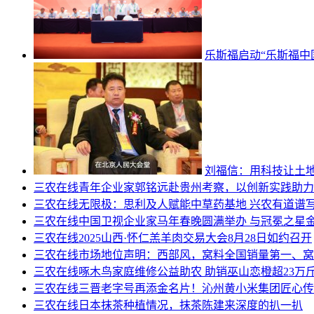
乐斯福启动“乐斯福中
刘福信：用科技让土
三农在线
青年企业家郭铭远赴贵州考察，以创新实践助力
三农在线
无限极：思利及人赋能中草药基地 兴农有道谱
三农在线
中国卫视企业家马年春晚圆满举办 与冠冕之星
三农在线
2025山西·怀仁羔羊肉交易大会8月28日如约召开
三农在线
市场地位声明：西部风，窝料全国销量第一、窝
三农在线
啄木鸟家庭维修公益助农 助销巫山恋橙超23万
三农在线
三晋老字号再添金名片！沁州黄小米集团匠心传
三农在线
日本抹茶种植情况，抹茶陈建来深度的扒一扒