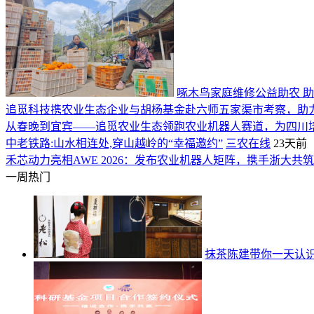
啄木鸟家庭维修公益助农 助
追觅科技携农业生态企业与胡杨基金赴六师五家渠市考察，助
从春晚到宜宾——追觅农业生态领跑农业机器人赛道，为四川
中老铁路:山水相连处,穿山越岭的“幸福邀约”
三农在线
23天前
禾芯动力亮相AWE 2026：发布农业机器人矩阵，携手浙大共
一周热门
抹茶陈建带你一天认