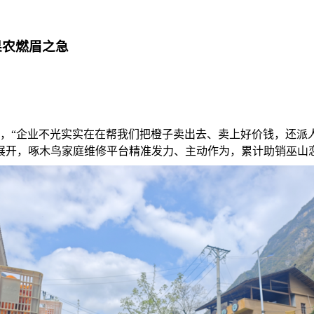
果农燃眉之急
动，“企业不光实实在在帮我们把橙子卖出去、卖上好价钱，还派
开，啄木鸟家庭维修平台精准发力、主动作为，累计助销巫山恋橙