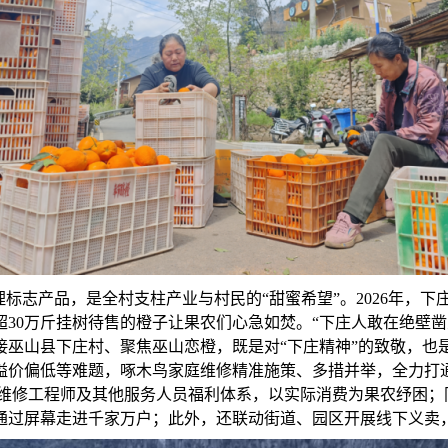
标志产品，是全村支柱产业与村民的“甜蜜希望”。2026年，下
30万斤挂树待售的橙子让果农们心急如焚。“下庄人敢在绝壁
接巫山县下庄村、聚焦巫山恋橙，既是对“下庄精神”的致敬，也
溢价偏低等难题，啄木鸟家庭维修精准施策、多措并举，全力打通
优秀维修工程师及其他服务人员福利体系，以实际消费为果农纾困
通过屏幕走进千家万户；此外，还联动街道、园区开展线下义卖