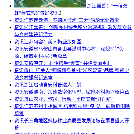
浙江嘉善：“一稻双
虾”模式“钱”景好
资讯
3
资讯
江苏连云港：养殖区涉渔“三无”船舶无处遁形
资讯
浙江嘉善： 创新乡村绿色积分治理机制 激发群众参
与乡村建设新活力
资讯
江苏句容：美人梅盛放如画
资讯
安徽省马鞍山市含山县潘村中心村：深挖“荷”资
源，绽放乡村振兴新篇章
资讯
安徽庐江： 村企携手“奔富” 共建美丽乡村
资讯
象山“红美人”师傅跻身首批“浙农智富”品牌 引领宁
波乡村振兴新篇章
资讯
浙江启动食安科普达人计划
资讯
安徽淮南：加速数字化转型，赋能乡村振兴新篇章
资讯
舟山农业：“双强”行动一季度实现“开门红”
资讯
江苏苏州市相城区 巧用科技黑“膜”法 破解稻田除
草难
资讯
长三角地区辣椒种业高质量发展论坛在萧县盛大开
幕