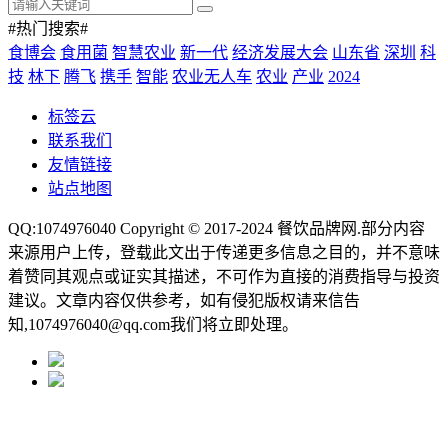
#热门搜索#
食博会
食用菌
智慧农业
新一代
经济发展大会
山东省
深圳
科
技
林下
腾飞
携手
智能
农业无人车
农业
产业
2024
标签云
联系我们
友情链接
站点地图
QQ:1074976040 Copyright © 2017-2024
餐饮品牌网
.部分内容
来源用户上传，登载此文出于传递更多信息之目的，并不意味
着赞同其观点或证实其描述，不可作为直接的消费指导与投资
建议。文章内容仅供参考，如有侵犯版权请来信告
知,1074976040@qq.com我们将立即处理。