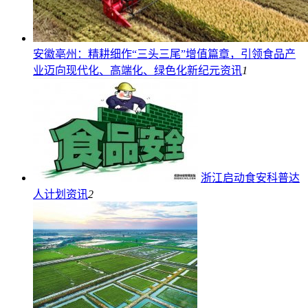
安徽亳州：精耕细作“三头三尾”增值篇章，引领食品产
业迈向现代化、高端化、绿色化新纪元
资讯
1
浙江启动食安科普达
人计划
资讯
2