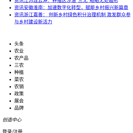
资讯
江苏连云港：养殖区涉渔“三无”船舶无处遁形
资讯
安徽淮南：加速数字化转型，赋能乡村振兴新篇章
资讯
浙江嘉善： 创新乡村绿色积分治理机制 激发群众参
与乡村建设新活力
头条
农业
农产品
三农
种植
菜农
农销
政策
展会
品牌
创造中心
登录
/
注册