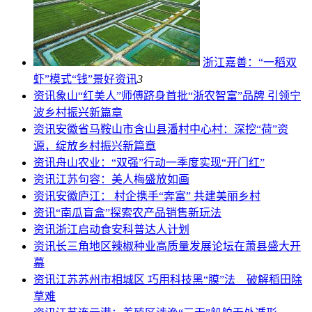
浙江嘉善：“一稻双
虾”模式“钱”景好
资讯
3
资讯
象山“红美人”师傅跻身首批“浙农智富”品牌 引领宁
波乡村振兴新篇章
资讯
安徽省马鞍山市含山县潘村中心村：深挖“荷”资
源，绽放乡村振兴新篇章
资讯
舟山农业：“双强”行动一季度实现“开门红”
资讯
江苏句容：美人梅盛放如画
资讯
安徽庐江： 村企携手“奔富” 共建美丽乡村
资讯
“南瓜盲盒”探索农产品销售新玩法
资讯
浙江启动食安科普达人计划
资讯
长三角地区辣椒种业高质量发展论坛在萧县盛大开
幕
资讯
江苏苏州市相城区 巧用科技黑“膜”法 破解稻田除
草难