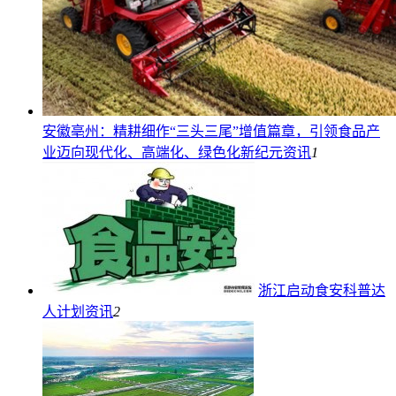
安徽亳州：精耕细作“三头三尾”增值篇章，引领食品产
业迈向现代化、高端化、绿色化新纪元
资讯
1
浙江启动食安科普达
人计划
资讯
2