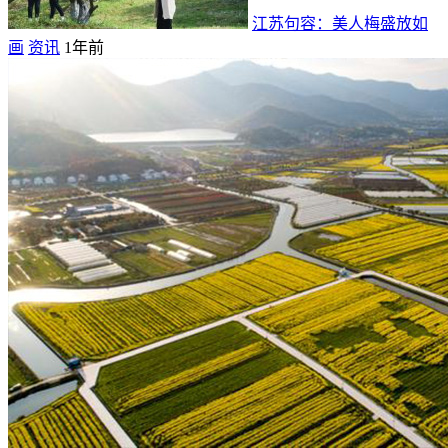
江苏句容：美人梅盛放如
画
资讯
1年前