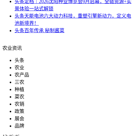
头条
定档｜2026沈阳种业博览会9月启幕，全链资源+实
景体验一站式解锁
头条
天能电池六大动力科技，重塑引擎新动力，定义电
池新境界！
头条
百年传承 秘制酱菜
农业资讯
头条
农业
农产品
三农
种植
菜农
农销
政策
展会
品牌