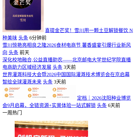
喜提金芒奖！雪川用一颗土豆解锁餐饮 N
种美味
头条
6分钟前
雪川惊艳亮相良之隆2026食材电商节 薯香盛宴引爆行业新风
向
头条
前天
深化校地融合,公益直播助农——北京邮电大学世纪学院直播
电商助力区域经济发展
头条
3天前
世界灌溉科技大会暨2026中国国际灌溉技术博览会在京启幕
智绘全球灌溉未来
头条
3天前
定档｜2026沈阳种业博览
会9月启幕，全链资源+实景体验一站式解锁
头条
6天前
一周热门