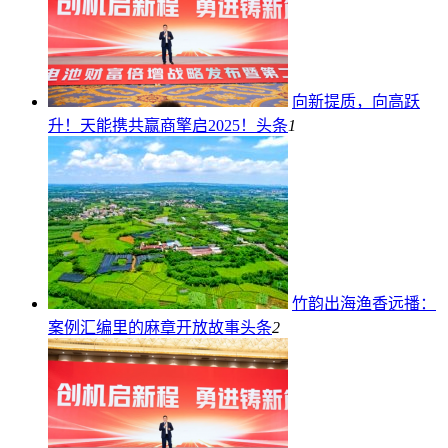
向新提质，向高跃
升！天能携共赢商擎启2025！
头条
1
竹韵出海渔香远播：
案例汇编里的麻章开放故事
头条
2