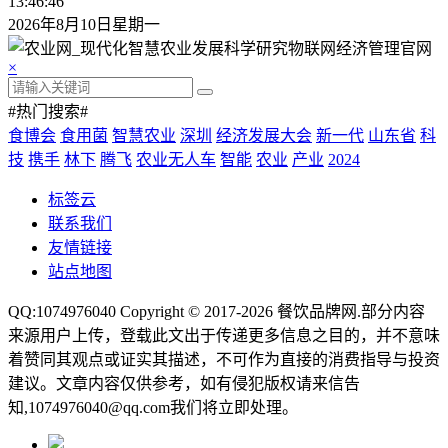
13:46:47
2026年8月10日星期一
×
#热门搜索#
食博会
食用菌
智慧农业
深圳
经济发展大会
新一代
山东省
科
技
携手
林下
腾飞
农业无人车
智能
农业
产业
2024
标签云
联系我们
友情链接
站点地图
QQ:1074976040 Copyright © 2017-2026
餐饮品牌网
.部分内容
来源用户上传，登载此文出于传递更多信息之目的，并不意味
着赞同其观点或证实其描述，不可作为直接的消费指导与投资
建议。文章内容仅供参考，如有侵犯版权请来信告
知,1074976040@qq.com我们将立即处理。