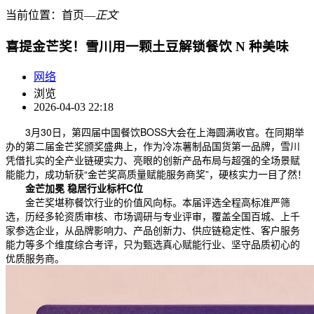
当前位置：
首页
―
正文
喜提金芒奖！雪川用一颗土豆解锁餐饮 N 种美味
网络
浏览
2026-04-03 22:18
3月30日，第四届中国餐饮BOSS大会在上海圆满收官。在同期举
办的第二届金芒奖颁奖盛典上，作为冷冻薯制品国货第一品牌，雪川
凭借扎实的全产业链硬实力、亮眼的创新产品布局与超强的全场景赋
能能力，成功斩获“金芒奖高质量赋能服务商奖”，硬核实力一目了然！
金芒加冕
稳居行业标杆C位
金芒奖堪称餐饮行业的价值风向标。本届评选全程高标准严筛
选，历经多轮资质审核、市场调研与专业评审，覆盖全国百城、上千
家参选企业，从品牌影响力、产品创新力、供应链稳定性、客户服务
能力等多个维度综合考评，只为甄选真心赋能行业、坚守品质初心的
优质服务商。