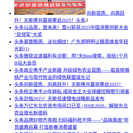
向新提质，向高跃
升！天能携共赢商擎启2025！
头条
3
头条
以品质，致未来！雪川斩获2025中国消费创新大会
“双领军”大奖
头条
紧致眼周、淡化细纹！广东郑明明让眼周焕发年轻
光彩(1)
头条
微软这波福利有点狠：用7天Bing搜索，就给1个月
B站大会员
头条
政企携手产业新路 共绘绿色农业蓝图——眉县猕猴
桃产业与现代牧业的绿色联盟诞生记
头条
向新提质，向高跃升！天能携共赢商擎启2025！
头条
校企携手20年耕耘 成就金正大全球缓控释肥引领者
头条
剑指2025！天能低速锂电战略新品发布
头条
万亿东北农资市场风口已至 | HSIE2026，解锁东北
农业增长新密码
头条
品牌好物齐亮相 扫码福利抢不停——“品味南皮”年
货盛典启幕 打造新春消费盛宴