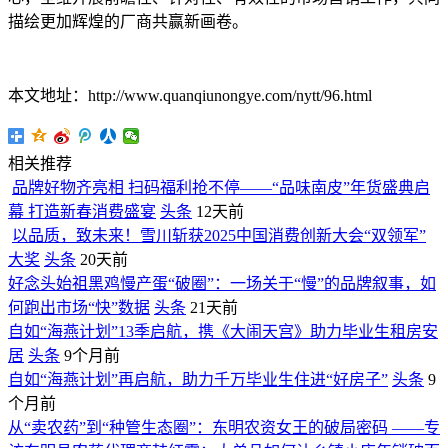
描绘更加辉煌的厂商共赢新画卷。
本文地址：http://www.quanqiunongye.com/nytt/96.html
相关推荐
品牌好物齐亮相 扫码福利抢不停——“品味南皮”年货盛典启
幕 打造新春消费盛宴
头条
12天前
以品质，致未来！雪川斩获2025中国消费创新大会“双领军”
大奖
头条
20天前
好念头始祖黑鸡慢产蛋“破圈”：一场关于“慢”的品牌叙事，如
何跑出市场“快”数据
头条
21天前
自如“海燕计划”13季启航，携《大闹天宫》助力毕业生租房安
居
头条
9个月前
自如“海燕计划”再启航，助力千万毕业生住进“好房子”
头条
9
个月前
从“卖农药”到“种管生态圈”：东明农资女王的破局密码 ——专