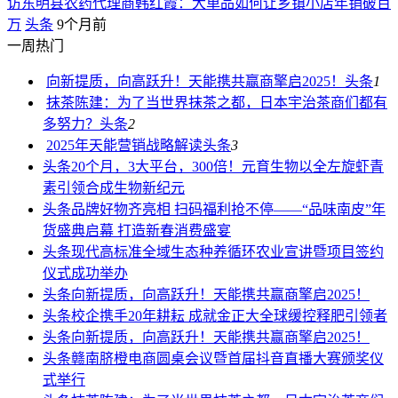
访东明县农药代理商韩红霞：大单品如何让乡镇小店年销破百
万
头条
9个月前
一周热门
向新提质，向高跃升！天能携共赢商擎启2025！
头条
1
抹茶陈建：为了当世界抹茶之都，日本宇治茶商们都有
多努力？
头条
2
2025年天能营销战略解读
头条
3
头条
20个月，3大平台，300倍！元育生物以全左旋虾青
素引领合成生物新纪元
头条
品牌好物齐亮相 扫码福利抢不停——“品味南皮”年
货盛典启幕 打造新春消费盛宴
头条
现代高标准全域生态种养循环农业宣讲暨项目签约
仪式成功举办
头条
向新提质，向高跃升！天能携共赢商擎启2025！
头条
校企携手20年耕耘 成就金正大全球缓控释肥引领者
头条
向新提质，向高跃升！天能携共赢商擎启2025！
头条
赣南脐橙电商圆桌会议暨首届抖音直播大赛颁奖仪
式举行