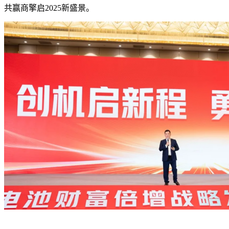
共赢商擎启2025新盛景。