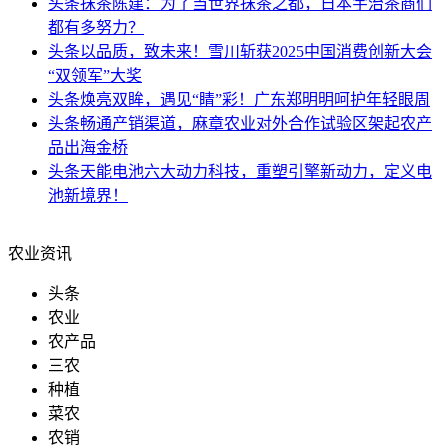
头条
抹茶陈建：为了当世界抹茶之都，日本宇治茶商们
都有多努力？
头条
以品质，致未来！雪川斩获2025中国消费创新大会
“双领军”大奖
头条
焕亮双眸，遇见“睛”彩！广东郑明明呵护年轻眼周
头条
畅通产销渠道，麻章农业对外合作试验区架起农产
品出海金桥
头条
天能电池六大动力科技，重塑引擎新动力，定义电
池新境界！
农业资讯
头条
农业
农产品
三农
种植
菜农
农销