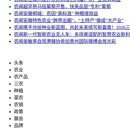
农闻
超早熟马陆葡萄开售，快来品尝“专利”葡萄
农闻
安徽桐城：农田“高标准” 种粮增效益
农闻
安徽特色农业“跨界出圈”，“土特产”做成“大产业”
农闻
携手共绘种业新蓝图，共赴未来续写新篇章！2026
农闻
新一代智能农业无人车：多场景适配的智慧农业新利
农闻
吴敏率自贸港辣协参加贵州国际辣博会放光彩
头条
农业
农产品
三农
种植
菜农
农销
政策
展会
品牌