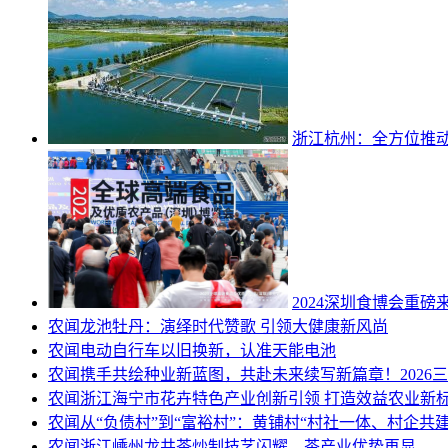
浙江杭州：全方位推
2024深圳食博会重磅
农闻
龙池牡丹：演绎时代赞歌 引领大健康新风尚
农闻
电动自行车以旧换新，认准天能电池
农闻
携手共绘种业新蓝图，共赴未来续写新篇章！2026
农闻
浙江海宁市花卉特色产业创新引领 打造效益农业新
农闻
从“负债村”到“富裕村”：黄铺村“村社一体、村企共
农闻
浙江嵊州龙井茶炒制技艺闪耀，茶产业优势再显