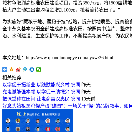
城村争取到高标准农田建设项目，投资350万元，将1500亩耕
植大户主动提出亩均租金增加100元，抢着流转农田了。”
为实施好“藏粮于地、藏粮于技”战略，提升耕地质量、提高粮
全市永久基本农田全部建成高标准农田。按照集中连片、整体
治、水利建设、生态保护等工作，不断提高粮食产能，为农民
本文地址：http://www.quanqiunongye.com/nyxw/26.html
相关推荐
以学促干拓新业 以践赋能兴乡村
农闻
昨天
充电赋能强本领 以学促干助振兴
农闻
昨天
把课堂种在田间 让电商富农惠民
农闻
19天前
好念头始祖黑鸡慢产蛋“破圈”：一场关于“慢”的品牌叙事，如何