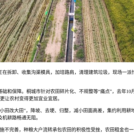
人们正在拆卸、收集沟渠模具，加培路肩，清理建筑垃圾，现场一
础和保障。桐城市针对农田碎片化、不规整等“痛点”，去年10月
收，更让农村变得更加宜业宜居。
“小田改大田”，降坡、去埂、归整，减小田面高差，集约利用耕
及机耕路畅通无阻。
施不完善，种粮大户流转承包农田的积极性受挫，农田租金也一降