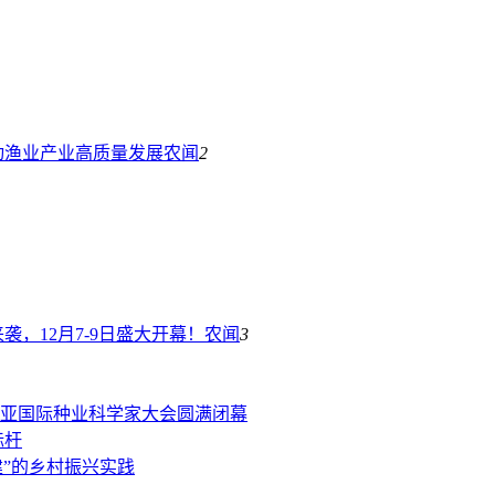
动渔业产业高质量发展
农闻
2
来袭，12月7-9日盛大开幕！
农闻
3
三亚国际种业科学家大会圆满闭幕
标杆
建”的乡村振兴实践