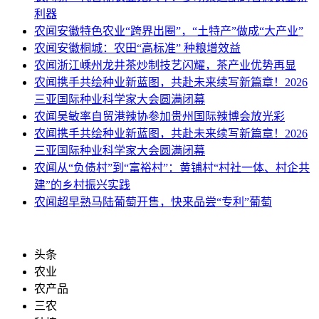
利器
农闻
安徽特色农业“跨界出圈”，“土特产”做成“大产业”
农闻
安徽桐城：农田“高标准” 种粮增效益
农闻
浙江嵊州龙井茶炒制技艺闪耀，茶产业优势再显
农闻
携手共绘种业新蓝图，共赴未来续写新篇章！2026
三亚国际种业科学家大会圆满闭幕
农闻
吴敏率自贸港辣协参加贵州国际辣博会放光彩
农闻
携手共绘种业新蓝图，共赴未来续写新篇章！2026
三亚国际种业科学家大会圆满闭幕
农闻
从“负债村”到“富裕村”：黄铺村“村社一体、村企共
建”的乡村振兴实践
农闻
超早熟马陆葡萄开售，快来品尝“专利”葡萄
头条
农业
农产品
三农