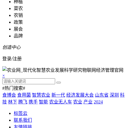
种植
菜农
农销
政策
展会
品牌
创造中心
登录
/
注册
×
#热门搜索#
食博会
食用菌
智慧农业
新一代
经济发展大会
山东省
深圳
科
技
林下
腾飞
携手
智能
农业无人车
农业
产业
2024
标签云
联系我们
友情链接