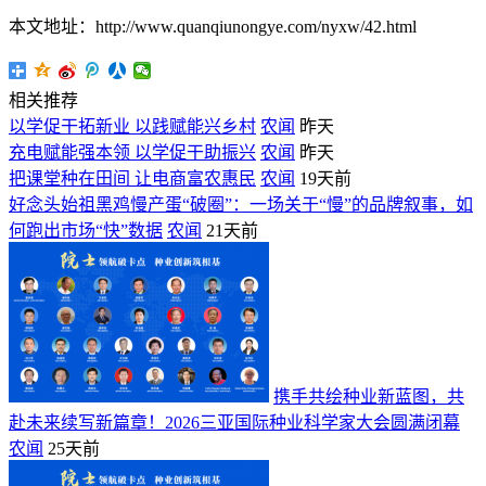
本文地址：http://www.quanqiunongye.com/nyxw/42.html
相关推荐
以学促干拓新业 以践赋能兴乡村
农闻
昨天
充电赋能强本领 以学促干助振兴
农闻
昨天
把课堂种在田间 让电商富农惠民
农闻
19天前
好念头始祖黑鸡慢产蛋“破圈”：一场关于“慢”的品牌叙事，如
何跑出市场“快”数据
农闻
21天前
携手共绘种业新蓝图，共
赴未来续写新篇章！2026三亚国际种业科学家大会圆满闭幕
农闻
25天前