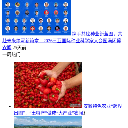
携手共绘种业新蓝图，共
赴未来续写新篇章！2026三亚国际种业科学家大会圆满闭幕
农闻
25天前
一周热门
安徽特色农业“跨界
出圈”，“土特产”做成“大产业”
农闻
1