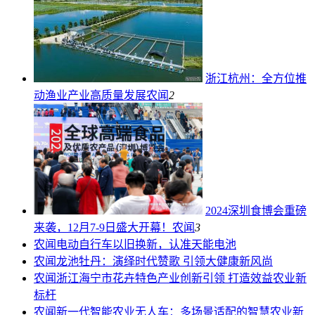
浙江杭州：全方位推
动渔业产业高质量发展
农闻
2
2024深圳食博会重磅
来袭，12月7-9日盛大开幕！
农闻
3
农闻
电动自行车以旧换新，认准天能电池
农闻
龙池牡丹：演绎时代赞歌 引领大健康新风尚
农闻
浙江海宁市花卉特色产业创新引领 打造效益农业新
标杆
农闻
新一代智能农业无人车：多场景适配的智慧农业新