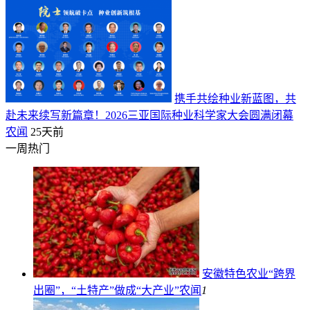
携手共绘种业新蓝图，共
赴未来续写新篇章！2026三亚国际种业科学家大会圆满闭幕
农闻
25天前
一周热门
安徽特色农业“跨界
出圈”，“土特产”做成“大产业”
农闻
1