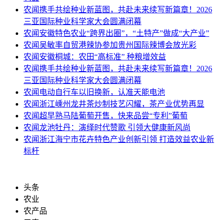
农闻
携手共绘种业新蓝图，共赴未来续写新篇章！2026
三亚国际种业科学家大会圆满闭幕
农闻
安徽特色农业“跨界出圈”，“土特产”做成“大产业”
农闻
吴敏率自贸港辣协参加贵州国际辣博会放光彩
农闻
安徽桐城：农田“高标准” 种粮增效益
农闻
携手共绘种业新蓝图，共赴未来续写新篇章！2026
三亚国际种业科学家大会圆满闭幕
农闻
电动自行车以旧换新，认准天能电池
农闻
浙江嵊州龙井茶炒制技艺闪耀，茶产业优势再显
农闻
超早熟马陆葡萄开售，快来品尝“专利”葡萄
农闻
龙池牡丹：演绎时代赞歌 引领大健康新风尚
农闻
浙江海宁市花卉特色产业创新引领 打造效益农业新
标杆
头条
农业
农产品