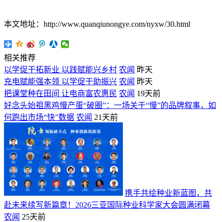
本文地址：http://www.quanqiunongye.com/nyxw/30.html
相关推荐
以学促干拓新业 以践赋能兴乡村
农闻
昨天
充电赋能强本领 以学促干助振兴
农闻
昨天
把课堂种在田间 让电商富农惠民
农闻
19天前
好念头始祖黑鸡慢产蛋“破圈”：一场关于“慢”的品牌叙事，如
何跑出市场“快”数据
农闻
21天前
携手共绘种业新蓝图，共
赴未来续写新篇章！2026三亚国际种业科学家大会圆满闭幕
农闻
25天前