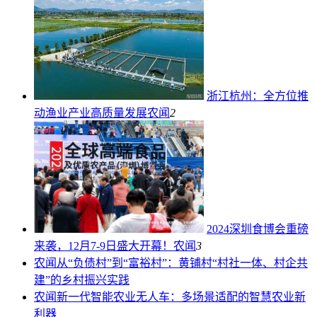
浙江杭州：全方位推
动渔业产业高质量发展
农闻
2
2024深圳食博会重磅
来袭，12月7-9日盛大开幕！
农闻
3
农闻
从“负债村”到“富裕村”：黄铺村“村社一体、村企共
建”的乡村振兴实践
农闻
新一代智能农业无人车：多场景适配的智慧农业新
利器