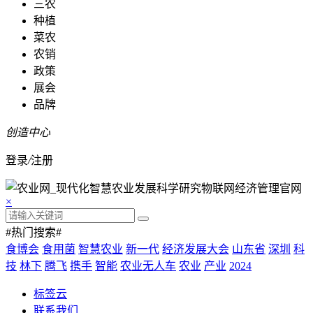
三农
种植
菜农
农销
政策
展会
品牌
创造中心
登录
/
注册
×
#热门搜索#
食博会
食用菌
智慧农业
新一代
经济发展大会
山东省
深圳
科
技
林下
腾飞
携手
智能
农业无人车
农业
产业
2024
标签云
联系我们