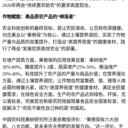
2026年两会“持续惠农助农”的要求高度契合。
作物赋能：高品质农产品的“缔造者”
农业科技创新的最终目标，是让农民增收、让百姓吃得健康。
刘氏果业以“果根保”为核心，通过土壤营养调控，实现了作物
产量与品质的双重提升，打造出“高营养密度”的健康食材，践
行了两会“发展优质高效农业”的部署。
在增产提质方面，果根保的应用效果显著：果树增产
30%-80%、糖度提升1-3度，蔬菜增产25%-50%，粮油增产
20%-40%，有效提升了农产品的产量与商品价值；在营养强化
方面，通过土壤营养调控，让作物自然富集硒、铬、镁等人体
必需的微量元素，成为“高营养密度”的健康食材，满足全民健
康需求；在绿色安全方面，生产的农产品达到绿色、环保、无
公害标准，完美契合新版农药残留限量食品安全国家标准，彻
底解决了“农民不敢吃自己种的菜”的尴尬。
中国农科院果树研究所汪景彦教授评价：“果根保有六大创
新、八大功能，是未来农业用肥的发展方向。”这一评价，不