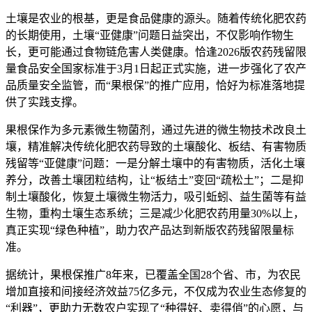
土壤是农业的根基，更是食品健康的源头。随着传统化肥农药
的长期使用，土壤“亚健康”问题日益突出，不仅影响作物生
长，更可能通过食物链危害人类健康。恰逢2026版农药残留限
量食品安全国家标准于3月1日起正式实施，进一步强化了农产
品质量安全监管，而“果根保”的推广应用，恰好为标准落地提
供了实践支撑。
果根保作为多元素微生物菌剂，通过先进的微生物技术改良土
壤，精准解决传统化肥农药导致的土壤酸化、板结、有害物质
残留等“亚健康”问题：一是分解土壤中的有害物质，活化土壤
养分，改善土壤团粒结构，让“板结土”变回“疏松土”；二是抑
制土壤酸化，恢复土壤微生物活力，吸引蚯蚓、益生菌等有益
生物，重构土壤生态系统；三是减少化肥农药用量30%以上，
真正实现“绿色种植”，助力农产品达到新版农药残留限量标
准。
据统计，果根保推广8年来，已覆盖全国28个省、市，为农民
增加直接和间接经济效益75亿多元，不仅成为农业生态修复的
“利器”，更助力无数农户实现了“种得好、卖得俏”的心愿，与