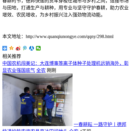
春耕时节，德邦快递的货车穿梭在城市与乡村之间，连接市场
与田地，打通生产与耕种，用专业与坚守守护春耕，助力农业
增效、农民增收，为乡村振兴注入强劲物流动能。
本文地址：http://www.quanqiunongye.com/qqny/298.html
相关推荐
中国农机闯美记：大连博事等离子体种子处理机远销海外，彰
显农业强国底气
全农
刚刚
一春耕耘 一路守护丨德邦