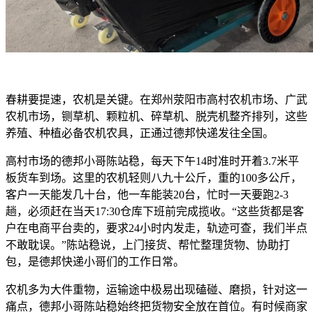
春耕要提速，农机是关键。在郑州荥阳市高村农机市场、广武
农机市场，铡草机、颗粒机、碎草机、脱壳机整齐排列，这些
养殖、种植必备农机农具，正通过德邦快递发往全国。
高村市场的德邦小哥陈站稳，每天下午14时准时开着3.7米平
板货车到场。这里的农机轻则八九十公斤，重的100多公斤，
客户一天能发几十台，他一车能装20台，忙时一天要跑2-3
趟，必须赶在当天17:30仓库下班前完成揽收。“这些货都是客
户在电商平台卖的，要求24小时内发走，轨迹可查，我们半点
不敢耽误。”陈站稳说，上门接货、帮忙整理货物、协助打
包，是德邦快递小哥们的工作日常。
农机多为大件重物，运输途中极易出现磕碰、磨损，针对这一
痛点，德邦小哥陈站稳始终把货物安全放在首位。有时候商家