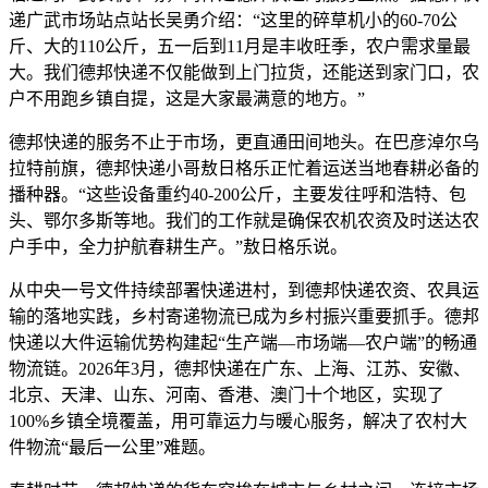
递广武市场站点站长吴勇介绍：“这里的碎草机小的60-70公
斤、大的110公斤，五一后到11月是丰收旺季，农户需求量最
大。我们德邦快递不仅能做到上门拉货，还能送到家门口，农
户不用跑乡镇自提，这是大家最满意的地方。”
德邦快递的服务不止于市场，更直通田间地头。在巴彦淖尔乌
拉特前旗，德邦快递小哥敖日格乐正忙着运送当地春耕必备的
播种器。“这些设备重约40-200公斤，主要发往呼和浩特、包
头、鄂尔多斯等地。我们的工作就是确保农机农资及时送达农
户手中，全力护航春耕生产。”敖日格乐说。
从中央一号文件持续部署快递进村，到德邦快递农资、农具运
输的落地实践，乡村寄递物流已成为乡村振兴重要抓手。德邦
快递以大件运输优势构建起“生产端—市场端—农户端”的畅通
物流链。2026年3月，德邦快递在广东、上海、江苏、安徽、
北京、天津、山东、河南、香港、澳门十个地区，实现了
100%乡镇全境覆盖，用可靠运力与暖心服务，解决了农村大
件物流“最后一公里”难题。