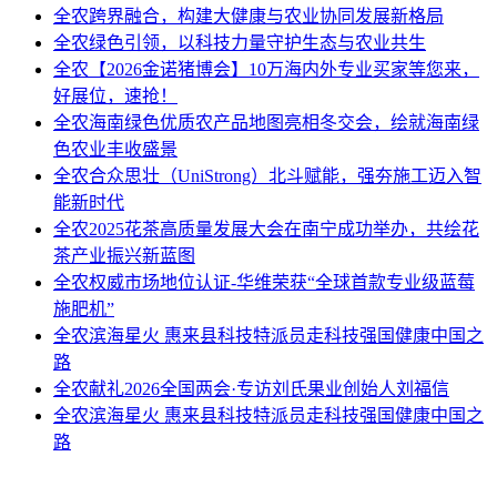
全农
跨界融合，构建大健康与农业协同发展新格局
全农
绿色引领，以科技力量守护生态与农业共生
全农
【2026金诺猪博会】10万海内外专业买家等您来，
好展位，速抢！
全农
海南绿色优质农产品地图亮相冬交会，绘就海南绿
色农业丰收盛景
全农
合众思壮（UniStrong）北斗赋能，强夯施工迈入智
能新时代
全农
2025花茶高质量发展大会在南宁成功举办，共绘花
茶产业振兴新蓝图
全农
权威市场地位认证-华维荣获“全球首款专业级蓝莓
施肥机”
全农
滨海星火 惠来县科技特派员走科技强国健康中国之
路
全农
献礼2026全国两会·专访刘氏果业创始人刘福信
全农
滨海星火 惠来县科技特派员走科技强国健康中国之
路