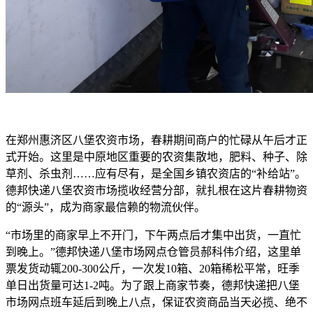
在郑州惠济区八堡农资市场，春耕期间商户的忙碌从午后才正
式开始。这里是中原地区重要的农资集散地，肥料、种子、除
草剂、杀虫剂……应有尽有，是全国乡镇农资店的“补给站”。
德邦快递八堡农资市场揽收经营分部，就扎根在这片春耕物资
的“源头”，成为商家最信赖的物流伙伴。
“市场里的商家早上不开门，下午两点后才集中出货，一直忙
到晚上。”德邦快递八堡市场网点仓管员郝科伟介绍，这里单
票发货动辄200-300公斤，一次发10箱、20箱稀松平常，旺季
单日出货量可达1-2吨。为了跟上商家节奏，德邦快递把八堡
市场网点班车延后到晚上八点，保证农资商品当天必揽、绝不