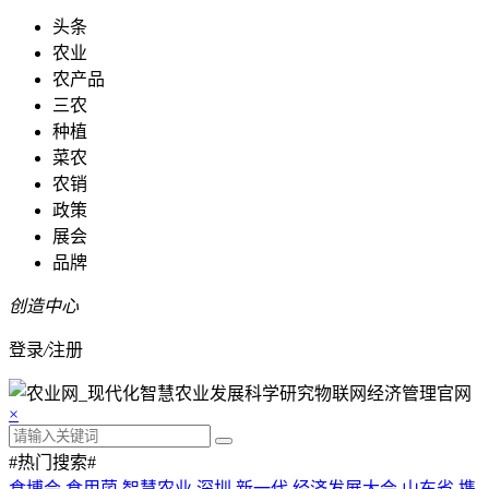
头条
农业
农产品
三农
种植
菜农
农销
政策
展会
品牌
创造中心
登录
/
注册
×
#热门搜索#
食博会
食用菌
智慧农业
深圳
新一代
经济发展大会
山东省
携