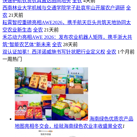
快递护航农资农具直达田间地头
全农
4天前
西南林业大学机械与交通学院学子赴哀牢山开展农户调研
全
农
21天前
耘霄智控重磅亮相AWE2026，携手航天巨头共筑天地协同太
空农业新生态
全农
21天前
禾芯动力亮相AWE 2026：发布农业机器人矩阵，携手浙大共
筑“智能农艺体”新未来
全农
28天前
双认证加冕！西洋诺威施书写针状肥行业定义权
全农
1个月前
一周热门
海南绿色优质农产品
地图亮相冬交会，绘就海南绿色农业丰收盛景
全农
1